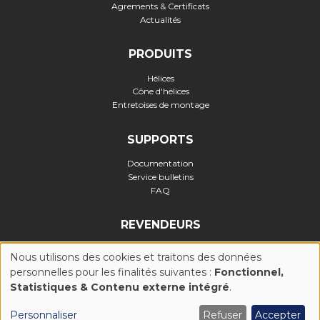
Agrements & Certificats
Actualités
PRODUITS
Hélices
Cône d'hélices
Entretoises de montage
SUPPORTS
Documentation
Service bulletins
FAQ
REVENDEURS
Nous utilisons des cookies et traitons des données
personnelles pour les finalités suivantes :
Fonctionnel,
UTILISATION
Statistiques & Contenu externe intégré
.
Politique de confidentialité
-
Politique Cookies (UE)
-
Conditions
générales d'utilisation
-
Mentions légales
-
Réalisation :
DES
Personnaliser
Refuser
Accepter
Ascomedia