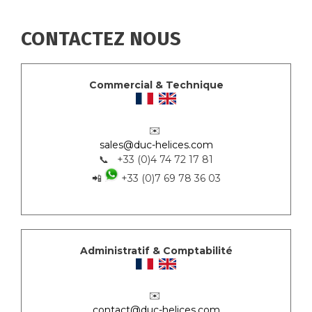
CONTACTEZ NOUS
Commercial & Technique
✉️
sales@duc-helices.com
📞 +33 (0)4 74 72 17 81
📲
+33 (0)7 69 78 36 03
Administratif & Comptabilité
✉️
contact@duc-helices.com