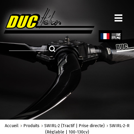
Aller
au
contenu
principal
Fren
Engl
ch
ish
Accueil
Produits
SWIRL-2 (Tractif | Prise directe)
SWIRL-2-R
(Réglable | 100-130cv)