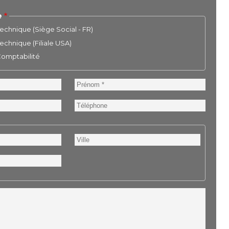
e
chnique (Siège Social - FR)
chnique (Filiale USA)
 Comptabilité
Prénom
Téléphone
Ville