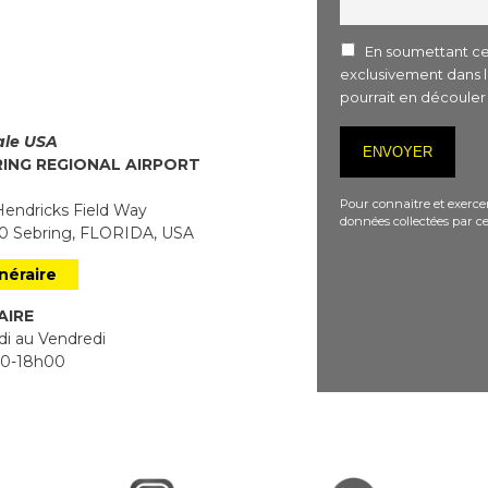
En soumettant ce 
exclusivement dans 
pourrait en découle
iale USA
RING REGIONAL AIRPORT
Pour connaitre et exercer
endricks Field Way
données collectées par ce
 Sebring, FLORIDA, USA
inéraire
AIRE
i au Vendredi
0-18h00