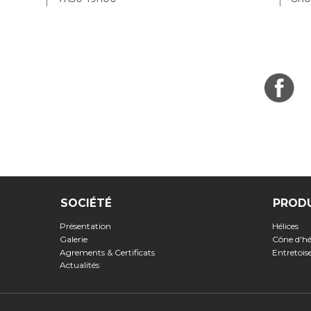
SOCIÉTÉ
PROD
Présentation
Hélices
Galerie
Cône d'hé
Agrements & Certificats
Entretoi
Actualités