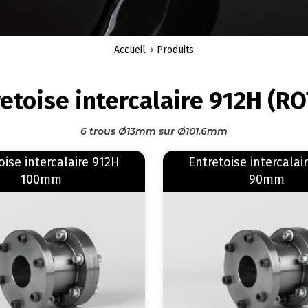
Accueil
Produits
etoise intercalaire 912H (R
6 trous Ø13mm sur Ø101.6mm
En savoir plus
sur Entretoise intercalaire 912H 100mm
oise intercalaire 912H
Entretoise intercalai
100mm
90mm
Image