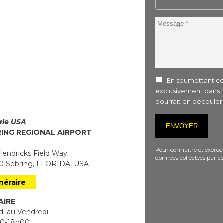
Message
En soumettant ce 
exclusivement dans 
pourrait en découle
iale USA
RING REGIONAL AIRPORT
Pour connaitre et exercer
endricks Field Way
données collectées par ce
 Sebring, FLORIDA, USA
inéraire
AIRE
i au Vendredi
0-18h00