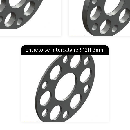
En savoir plus
sur Entretoise intercalaire 912H 3mm
Entretoise intercalaire 912H 3mm
Image