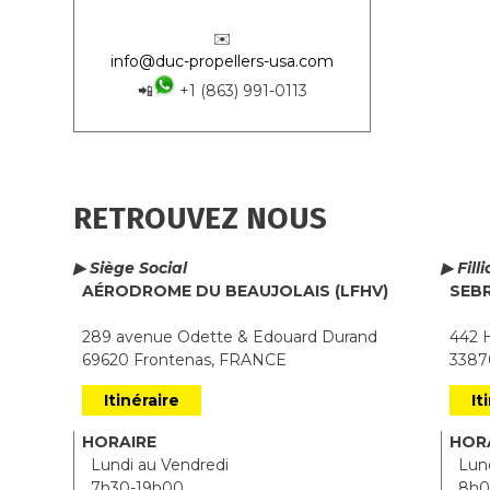
✉️
info@duc-propellers-usa.com
📲
+1 (863) 991-0113
RETROUVEZ NOUS
▶ Siège Social
▶ Fill
AÉRODROME DU BEAUJOLAIS (LFHV)
SEB
289 avenue Odette & Edouard Durand
442 H
69620 Frontenas, FRANCE
33870
Itinéraire
It
HORAIRE
HOR
Lundi au Vendredi
Lund
7h30-19h00
8h0