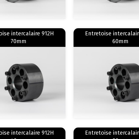
En savoir plus
sur Entretoise intercalaire 912H 70mm
oise intercalaire 912H
Entretoise intercalai
70mm
60mm
Image
En savoir plus
sur Entretoise intercalaire 912H 40mm
oise intercalaire 912H
Entretoise intercalai