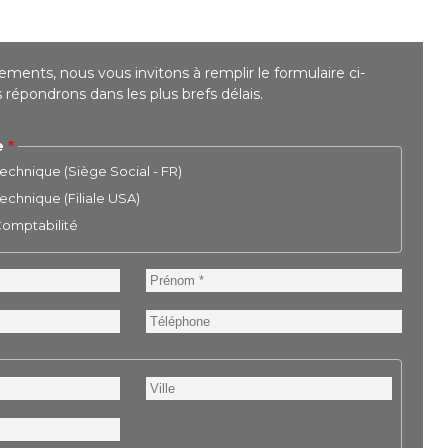
ments, nous vous invitons à remplir le formulaire ci-
répondrons dans les plus brefs délais.
e
chnique (Siège Social - FR)
chnique (Filiale USA)
 Comptabilité
Prénom
Téléphone
Ville