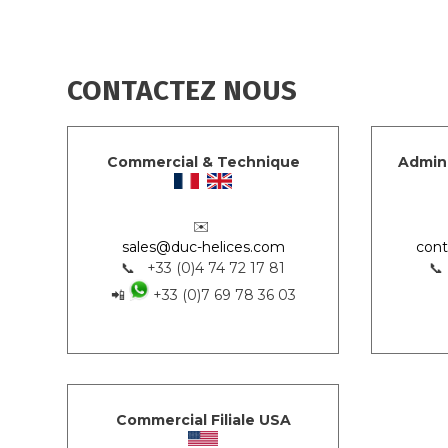
CONTACTEZ NOUS
Commercial & Technique
Admini
✉️
sales@duc-helices.com
cont
📞 +33 (0)4 74 72 17 81
📞
📲
+33 (0)7 69 78 36 03
Commercial Filiale USA