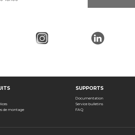
UITS
SUPPORTS
Documentation
lices
Service bulletins
ses de montage
FAQ