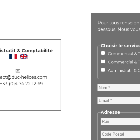
Pour tous renseigne
dessous. Nous vous 
Choisir le servic
stratif & Comptabilité
Commercial & Te
Commercial & Te
Administratif &
✉️
act@duc-helices.com
 +33 (0)4 74 72 12 69
Nom
Email
Adresse
Rue
Code
Postal