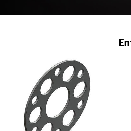
FIL
En
D'ARIANE
Image