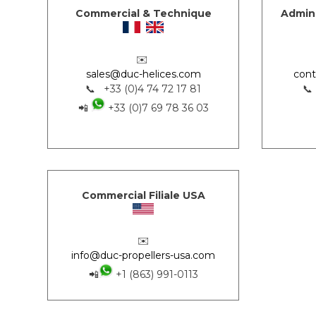
Commercial & Technique
Admini
✉️
sales@duc-helices.com
cont
📞 +33 (0)4 74 72 17 81
📞
📲
+33 (0)7 69 78 36 03
Commercial Filiale USA
✉️
info@duc-propellers-usa.com
📲
+1 (863) 991-0113