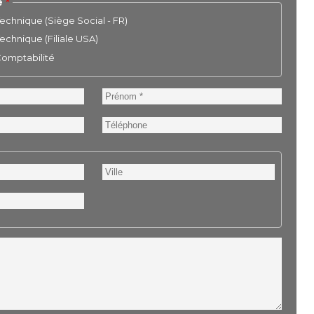
e
chnique (Siège Social - FR)
chnique (Filiale USA)
 Comptabilité
Prénom
Téléphone
Ville