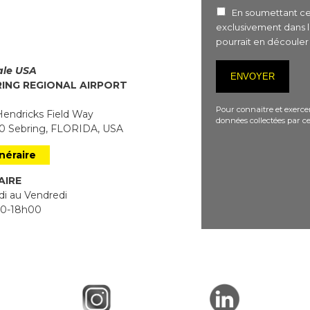
En soumettant ce 
exclusivement dans 
pourrait en découle
iale USA
RING REGIONAL AIRPORT
Pour connaitre et exercer
endricks Field Way
données collectées par ce
 Sebring, FLORIDA, USA
inéraire
AIRE
i au Vendredi
0-18h00