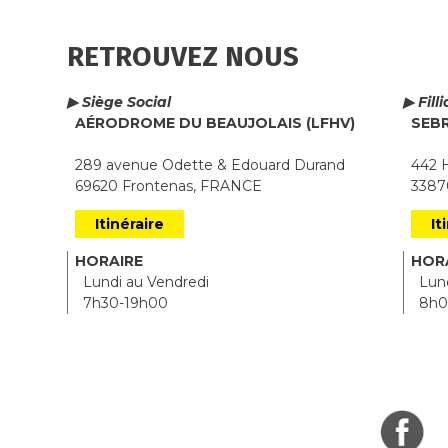
RETROUVEZ NOUS
▶ Siège Social
▶ Fill
AÉRODROME DU BEAUJOLAIS (LFHV)
SEB
289 avenue Odette & Edouard Durand
442 H
69620 Frontenas, FRANCE
33870
Itinéraire
It
HORAIRE
HOR
Lundi au Vendredi
Lund
7h30-19h00
8h0