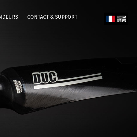
NDEURS
CONTACT & SUPPORT
Fren
Engl
ch
ish