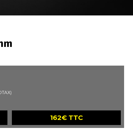
3mm
ROTAX)
162€ TTC