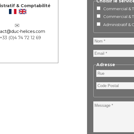
Choisir le servic
stratif & Comptabilité
Commercial & Te
Commercial & Te
Administratif &
✉️
act@duc-helices.com
 +33 (0)4 74 72 12 69
Nom
Email
Adresse
Rue
Code
Postal
Message