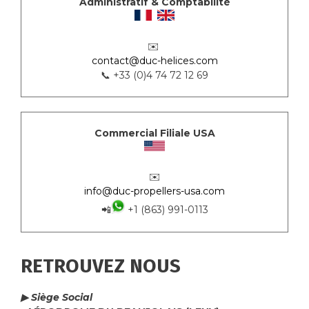
Administratif & Comptabilité
✉️
contact@duc-helices.com
📞 +33 (0)4 74 72 12 69
Commercial Filiale USA
✉️
info@duc-propellers-usa.com
📲
+1 (863) 991-0113
RETROUVEZ NOUS
▶ Siège Social