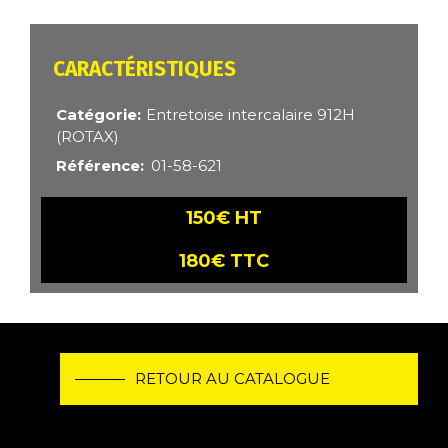
CARACTÉRISTIQUES
Catégorie
Entretoise intercalaire 912H
(ROTAX)
Référence
01-58-621
150€ HT
180€ TTC
RETOUR AU CATALOGUE