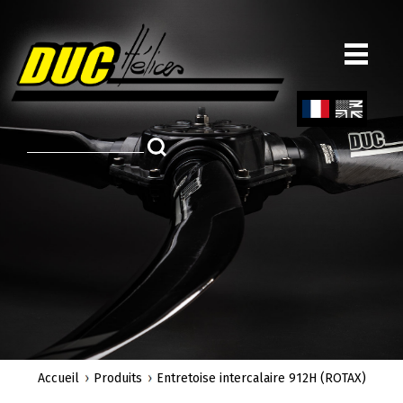
Aller
au
contenu
principal
Fren
Engl
ch
ish
Accueil
Produits
Entretoise intercalaire 912H (ROTAX)