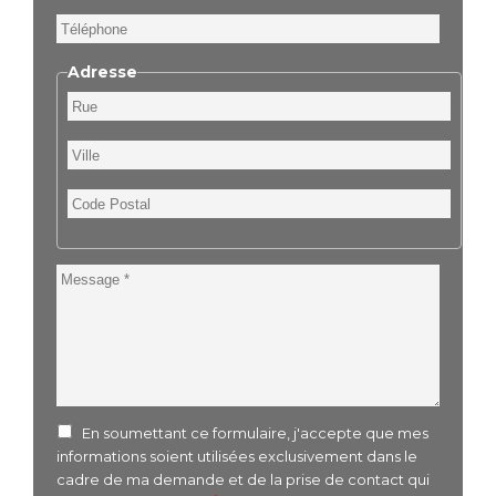
Téléphone
Adresse
Rue
Ville
Code
Postal
Message
En soumettant ce formulaire, j'accepte que mes
informations soient utilisées exclusivement dans le
cadre de ma demande et de la prise de contact qui