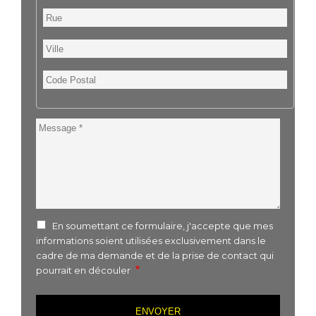
Rue
Ville
Code
Postal
Message
En soumettant ce formulaire, j'accepte que mes
informations soient utilisées exclusivement dans le
cadre de ma demande et de la prise de contact qui
pourrait en découler