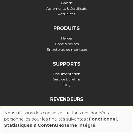
Galerie
Agrements & Certificats
Actualités
PRODUITS
Hélices
Cône d'hélices
Entretoises de montage
SUPPORTS
Documentation
Service bulletins
FAQ
REVENDEURS
Nous utilisons des cookies et traitons des données
personnelles pour les finalités suivantes :
Fonctionnel,
UTILISATION
Statistiques & Contenu externe intégré
.
Politique de confidentialité
-
Politique Cookies (UE)
-
Conditions
générales d'utilisation
-
Mentions légales
-
Réalisation :