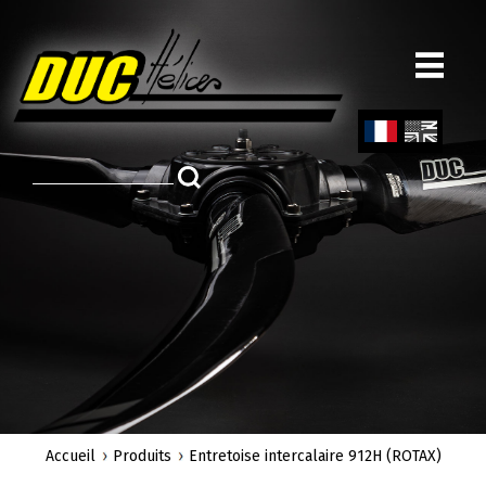
Aller
au
contenu
principal
Fren
Engl
ch
ish
Accueil
Produits
Entretoise intercalaire 912H (ROTAX)