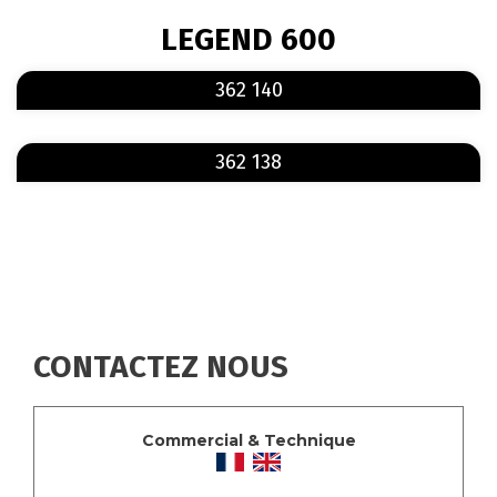
FIL
LEGEND 600
D'ARIANE
En savoir plus
sur 362 140
362 140
En savoir plus
sur 362 138
362 138
CONTACTEZ NOUS
Commercial & Technique