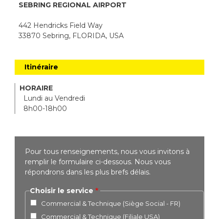
SEBRING REGIONAL AIRPORT
442 Hendricks Field Way
33870 Sebring, FLORIDA, USA
Itinéraire
HORAIRE
Lundi au Vendredi
8h00-18h00
Pour tous renseignements, nous vous invitons à
remplir le formulaire ci-dessous. Nous vous
répondrons dans les plus brefs délais.
Choisir le service
Commercial & Technique (Siège Social - FR)
Commercial & Technique (Filiale USA)