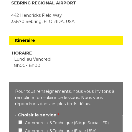
SEBRING REGIONAL AIRPORT
442 Hendricks Field Way
33870 Sebring, FLORIDA, USA
Itinéraire
HORAIRE
Lundi au Vendredi
8h00-18h00
Pour tous renseignements, nous vous invitons à
remplir le formulaire ci-dessous. Nous vous
répondrons dans les plus brefs délais.
Choisir le service
Commercial & Technique (Siège Social - FR)
Commercial & Technique (Filiale USA)