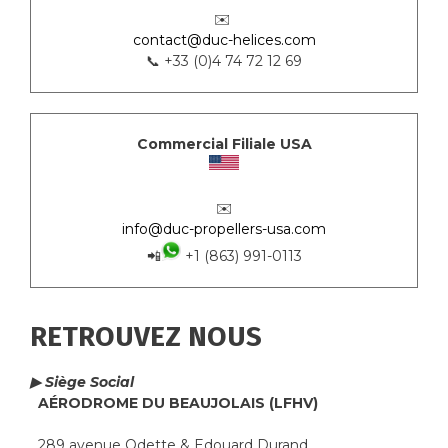
✉️
contact@duc-helices.com
📞 +33 (0)4 74 72 12 69
Commercial Filiale USA
✉️
info@duc-propellers-usa.com
📲
+1 (863) 991-0113
RETROUVEZ NOUS
▶ Siège Social
AÉRODROME DU BEAUJOLAIS (LFHV)
289 avenue Odette & Edouard Durand