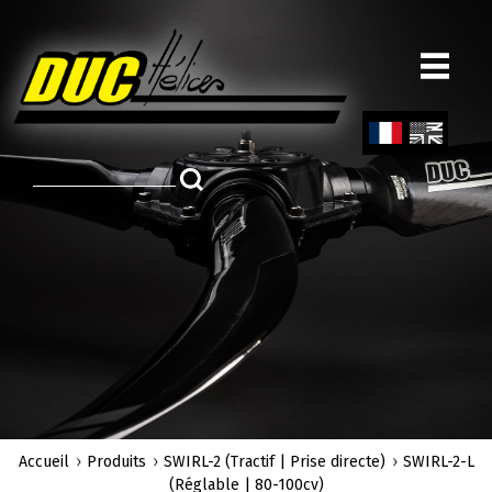
Aller
au
contenu
principal
Fren
Engl
ch
ish
Accueil
Produits
SWIRL-2 (Tractif | Prise directe)
SWIRL-2-L
(Réglable | 80-100cv)