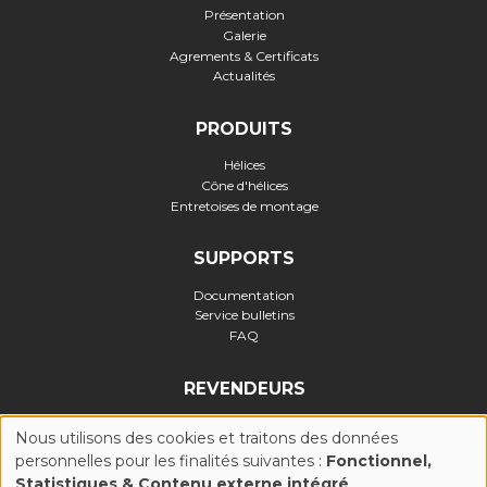
Présentation
Galerie
Agrements & Certificats
Actualités
PRODUITS
Hélices
Cône d'hélices
Entretoises de montage
SUPPORTS
Documentation
Service bulletins
FAQ
REVENDEURS
Nous utilisons des cookies et traitons des données
personnelles pour les finalités suivantes :
Fonctionnel,
UTILISATION
Statistiques & Contenu externe intégré
.
Politique de confidentialité
-
Politique Cookies (UE)
-
Conditions