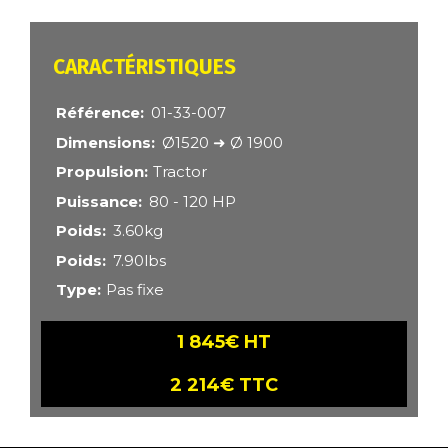
CARACTÉRISTIQUES
Référence
01-33-007
Dimensions
Ø1520 ➜ Ø 1900
Propulsion
Tractor
Puissance
80 - 120 HP
Poids
3.60kg
Poids
7.90lbs
Type
Pas fixe
1 845€ HT
2 214€ TTC