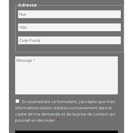
Adresse
Rue
Ville
Code
Postal
Message
En soumettant ce formulaire, j'accepte que mes
informations soient utilisées exclusivement dans le
cadre de ma demande et de la prise de contact qui
pourrait en découler