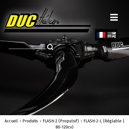
Aller
au
contenu
principal
Fren
Engl
ch
ish
Accueil
Produits
FLASH-2 (Propulsif)
FLASH-2-L (Réglable |
80-120cv)