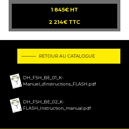
1 845€ HT
2 214€ TTC
RETOUR AU CATALOGUE
DH_FSH_BE_01_K-
Manuel_d'instructions_FLASH.pdf
DH_FSH_BE_02_K-
FLASH_Instruction_manual.pdf