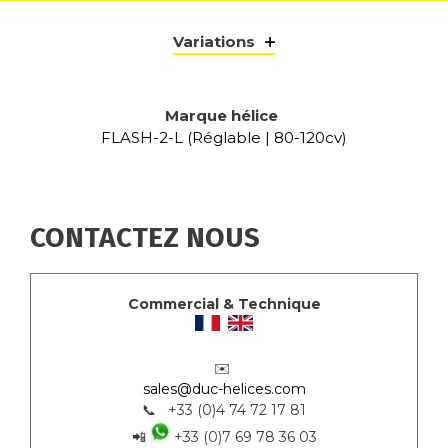
Variations
Marque hélice
FLASH-2-L (Réglable | 80-120cv)
CONTACTEZ NOUS
Commercial & Technique
✉️
sales@duc-helices.com
📞 +33 (0)4 74 72 17 81
📲
+33 (0)7 69 78 36 03