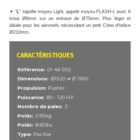
✦ "
L
" signifie moyeu Light, appelé moyeu FLASH-L avec 6
trous Ø8mm sur un entraxe de Ø75mm. Plus léger et
idéale pour les aéronefs nécessitant un petit Cône d'hélice
Ø210mm.
CARACTÉRISTIQUES
Référence
01-46-002
Dimensions
Ø1520 ➜ Ø 1900
Propulsion
Pusher
Puissance
80 - 120 HP
Nombre de pales
3
Poids
3.90kg
Poids
8.60lbs
Type
Pas fixe