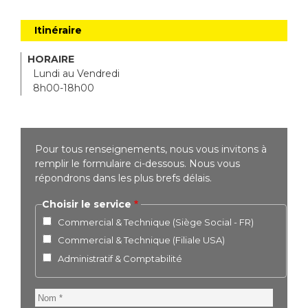
Itinéraire
HORAIRE
Lundi au Vendredi
8h00-18h00
Pour tous renseignements, nous vous invitons à
remplir le formulaire ci-dessous. Nous vous
répondrons dans les plus brefs délais.
Choisir le service
Commercial & Technique (Siège Social - FR)
Commercial & Technique (Filiale USA)
Administratif & Comptabilité
Nom