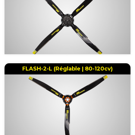
FLASH-2-L (Réglable | 80-120cv)