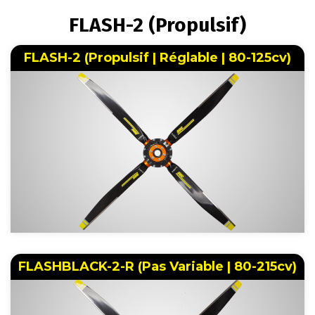
FIL
FLASH-2 (Propulsif)
D'ARIANE
FLASH-2 (Propulsif | Réglable | 80-125cv)
FLASHBLACK-2-R (Pas Variable | 80-215cv)