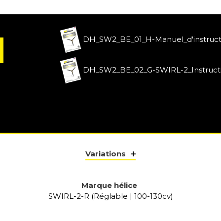
DH_SW2_BE_01_H-Manuel_d'instruct
DH_SW2_BE_02_G-SWIRL-2_Instruct
Variations
Marque hélice
SWIRL-2-R (Réglable | 100-130cv)