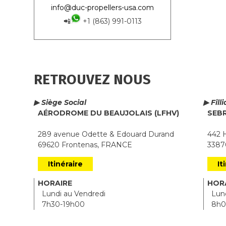
info@duc-propellers-usa.com
📲
+1 (863) 991-0113
RETROUVEZ NOUS
▶ Siège Social
▶ Fill
AÉRODROME DU BEAUJOLAIS (LFHV)
SEB
289 avenue Odette & Edouard Durand
442 H
69620 Frontenas, FRANCE
33870
Itinéraire
It
HORAIRE
HOR
Lundi au Vendredi
Lund
7h30-19h00
8h0