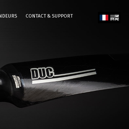
NDEURS
CONTACT & SUPPORT
Fren
Engl
ch
ish