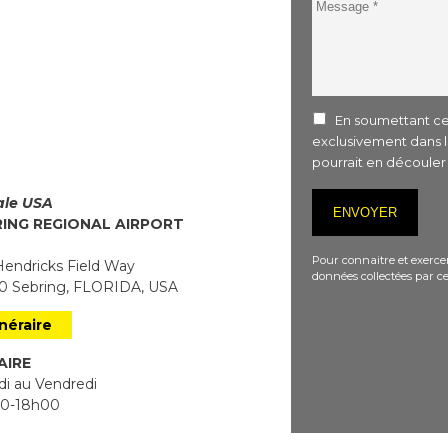
Message
En soumettant ce 
exclusivement dans 
pourrait en découle
iale USA
RING REGIONAL AIRPORT
Pour connaitre et exercer
endricks Field Way
données collectées par ce
 Sebring, FLORIDA, USA
inéraire
AIRE
i au Vendredi
0-18h00