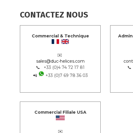
CONTACTEZ NOUS
Commercial & Technique
Admini
✉️
sales@duc-helices.com
cont
📞 +33 (0)4 74 72 17 81
📞
📲
+33 (0)7 69 78 36 03
Commercial Filiale USA
✉️