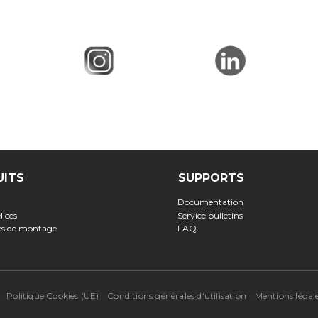
UITS
SUPPORTS
Documentation
lices
Service bulletins
ses de montage
FAQ
-
Politique Cookies (UE)
-
Conditions générales d'utilisation
-
Mentions légal