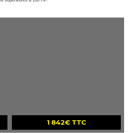
1 842€ TTC