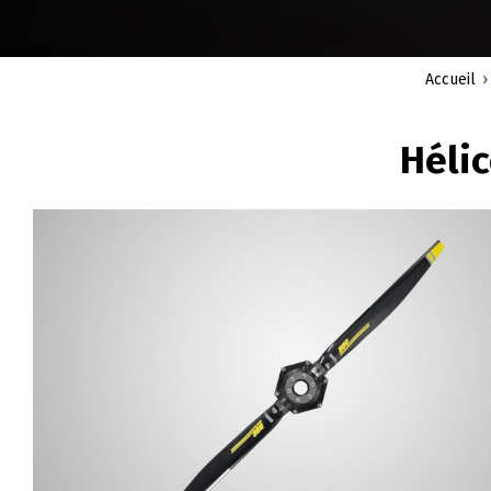
Accueil
FIL
Hélic
D'ARIANE
Image