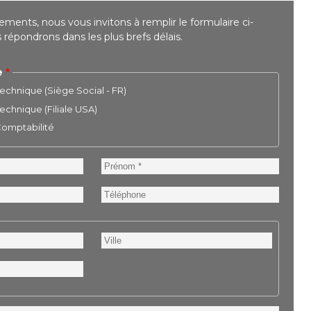
ments, nous vous invitons à remplir le formulaire ci-
répondrons dans les plus brefs délais.
e
chnique (Siège Social - FR)
chnique (Filiale USA)
 Comptabilité
Prénom
Téléphone
Ville