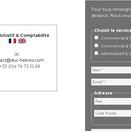
Pour tous renseigne
dessous. Nous vous 
Choisir le servic
stratif & Comptabilité
Commercial & Te
Commercial & Te
Administratif &
✉️
act@duc-helices.com
 +33 (0)4 74 72 12 69
Nom
Email
Adresse
Rue
Code
Postal