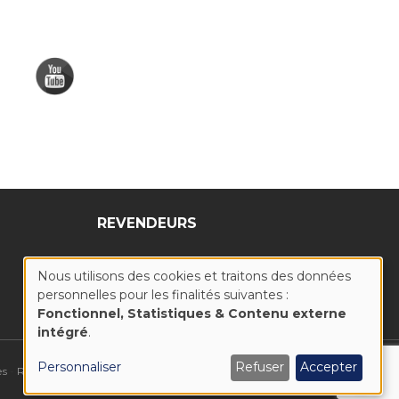
REVENDEURS
Nous utilisons des cookies et traitons des données
personnelles pour les finalités suivantes :
UTILISATION
Fonctionnel, Statistiques & Contenu externe
intégré
.
DES
Personnaliser
Refuser
Accepter
DONNÉES
es
-
Réalisation : Ascomedia