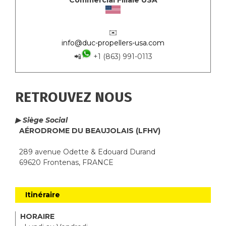
Commercial Filiale USA
✉️
info@duc-propellers-usa.com
📲
+1 (863) 991-0113
RETROUVEZ NOUS
▶ Siège Social
AÉRODROME DU BEAUJOLAIS (LFHV)
289 avenue Odette & Edouard Durand
69620 Frontenas, FRANCE
Itinéraire
HORAIRE