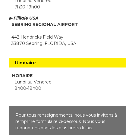
Lundi au Vendredi
7h30-19h00
▶ Filliale USA
SEBRING REGIONAL AIRPORT
442 Hendricks Field Way
33870 Sebring, FLORIDA, USA
Itinéraire
HORAIRE
Lundi au Vendredi
8h00-18h00
Pour tous renseignements, nous vous invitons à
remplir le formulaire ci-dessous. Nous vous
répondrons dans les plus brefs délais.