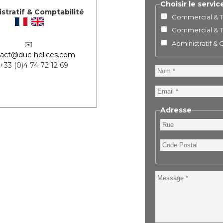
Choisir le servic
stratif & Comptabilité
Commercial & Te
Commercial & Te
Administratif &
✉️
act@duc-helices.com
 +33 (0)4 74 72 12 69
Nom
Email
Adresse
Rue
Code
Postal
Message