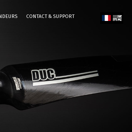
NDEURS
CONTACT & SUPPORT
Fren
Engl
ch
ish