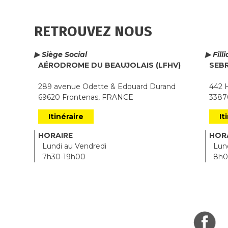
RETROUVEZ NOUS
▶ Siège Social
▶ Fill
AÉRODROME DU BEAUJOLAIS (LFHV)
SEB
289 avenue Odette & Edouard Durand
442 H
69620 Frontenas, FRANCE
33870
Itinéraire
It
HORAIRE
HOR
Lundi au Vendredi
Lund
7h30-19h00
8h0