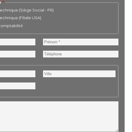
e
chnique (Siège Social - FR)
chnique (Filiale USA)
 Comptabilité
Prénom
Téléphone
Ville