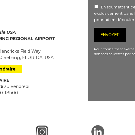
En soumettant ce 
exclusivement dans 
pourrait en découle
iale USA
RING REGIONAL AIRPORT
Pour connaitre et exercer
endricks Field Way
données collectées par ce
 Sebring, FLORIDA, USA
inéraire
AIRE
i au Vendredi
0-18h00