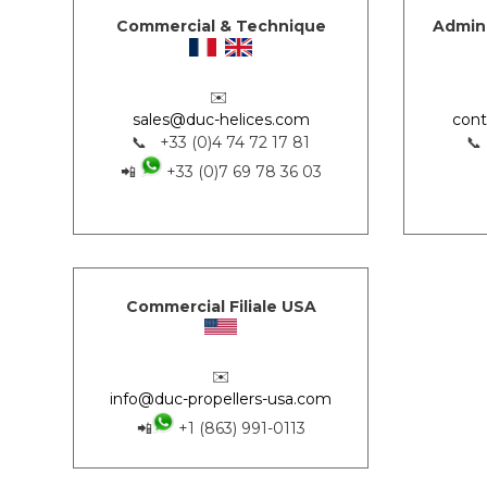
Commercial & Technique
Admini
✉️
sales@duc-helices.com
cont
📞 +33 (0)4 74 72 17 81
📞
📲
+33 (0)7 69 78 36 03
Commercial Filiale USA
✉️
info@duc-propellers-usa.com
📲
+1 (863) 991-0113