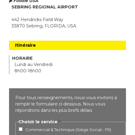
▶ Filliale USA
SEBRING REGIONAL AIRPORT
442 Hendricks Field Way
33870 Sebring, FLORIDA, USA
Itinéraire
HORAIRE
Lundi au Vendredi
8h00-18h00
Pour tous renseignements, nous vous invitons à
remplir le formulaire ci-dessous. Nous vous
répondrons dans les plus brefs délais.
Choisir le service
Commercial & Technique (Siège Social - FR)