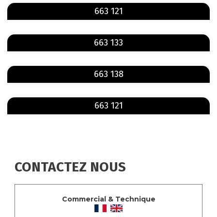
En savoir plus
sur 663 121
663 121
En savoir plus
sur 663 133
663 133
En savoir plus
sur 663 138
663 138
En savoir plus
sur 663 121
663 121
CONTACTEZ NOUS
Commercial & Technique