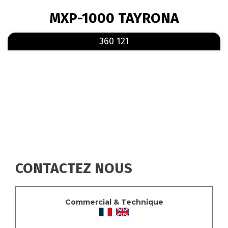
FIL
MXP-1000 TAYRONA
D'ARIANE
En savoir plus
sur 360 121
360 121
CONTACTEZ NOUS
Commercial & Technique