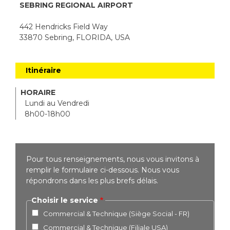
SEBRING REGIONAL AIRPORT
442 Hendricks Field Way
33870 Sebring, FLORIDA, USA
Itinéraire
HORAIRE
Lundi au Vendredi
8h00-18h00
Pour tous renseignements, nous vous invitons à
remplir le formulaire ci-dessous. Nous vous
répondrons dans les plus brefs délais.
Choisir le service
Commercial & Technique (Siège Social - FR)
Commercial & Technique (Filiale USA)