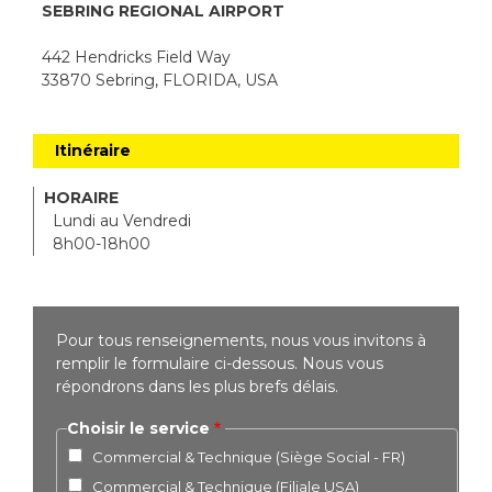
SEBRING REGIONAL AIRPORT
442 Hendricks Field Way
33870 Sebring, FLORIDA, USA
Itinéraire
HORAIRE
Lundi au Vendredi
8h00-18h00
Pour tous renseignements, nous vous invitons à
remplir le formulaire ci-dessous. Nous vous
répondrons dans les plus brefs délais.
Choisir le service
Commercial & Technique (Siège Social - FR)
Commercial & Technique (Filiale USA)