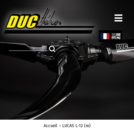
Aller
au
contenu
principal
Fren
Engl
ch
ish
Accueil
LUCAS L-12 (m)