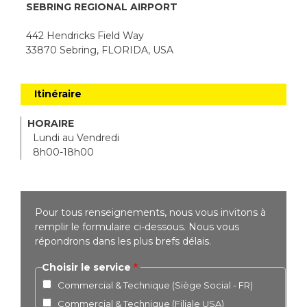
SEBRING REGIONAL AIRPORT
442 Hendricks Field Way
33870 Sebring, FLORIDA, USA
Itinéraire
HORAIRE
Lundi au Vendredi
8h00-18h00
Pour tous renseignements, nous vous invitons à
remplir le formulaire ci-dessous. Nous vous
répondrons dans les plus brefs délais.
Choisir le service
Commercial & Technique (Siège Social - FR)
Commercial & Technique (Filiale USA)