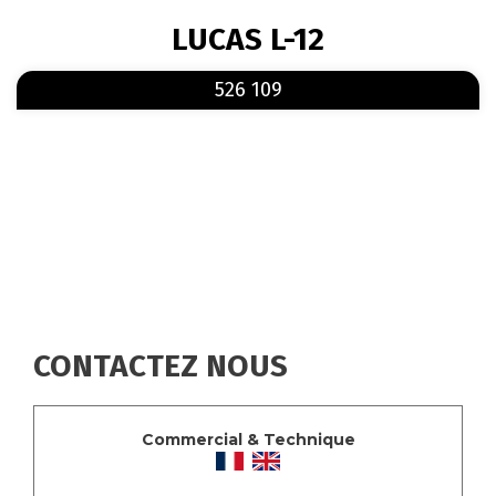
FIL
LUCAS L-12
D'ARIANE
En savoir plus
sur 526 109
526 109
CONTACTEZ NOUS
Commercial & Technique