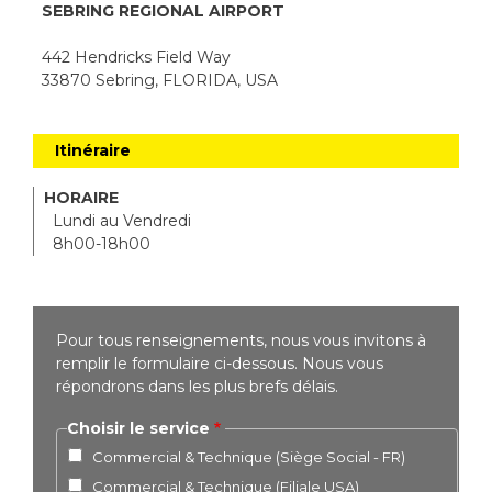
SEBRING REGIONAL AIRPORT
442 Hendricks Field Way
33870 Sebring, FLORIDA, USA
Itinéraire
HORAIRE
Lundi au Vendredi
8h00-18h00
Pour tous renseignements, nous vous invitons à
remplir le formulaire ci-dessous. Nous vous
répondrons dans les plus brefs délais.
Choisir le service
Commercial & Technique (Siège Social - FR)
Commercial & Technique (Filiale USA)