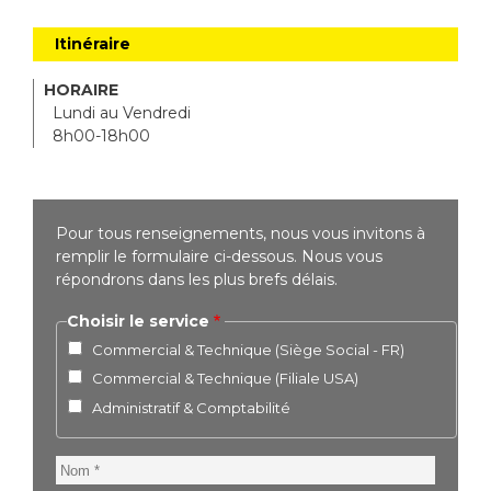
Itinéraire
HORAIRE
Lundi au Vendredi
8h00-18h00
Pour tous renseignements, nous vous invitons à
remplir le formulaire ci-dessous. Nous vous
répondrons dans les plus brefs délais.
Choisir le service
Commercial & Technique (Siège Social - FR)
Commercial & Technique (Filiale USA)
Administratif & Comptabilité
Nom