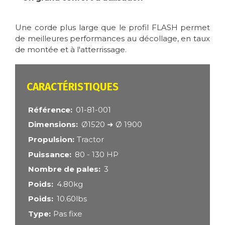
Une corde plus large que le profil FLASH permet
de meilleures performances au décollage, en taux
de montée et à l'atterrissage.
CARACTÉRISTIQUES
Référence
01-81-001
Dimensions
Ø1520 ➜ Ø 1900
Propulsion
Tractor
Puissance
80 - 130 HP
Nombre de pales
3
Poids
4.80kg
Poids
10.60lbs
Type
Pas fixe