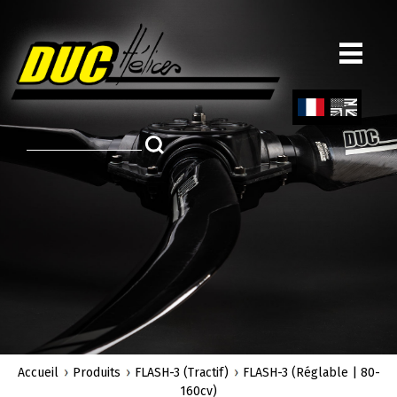
Aller
au
contenu
principal
Fren
Engl
ch
ish
Accueil
Produits
FLASH-3 (Tractif)
FLASH-3 (Réglable | 80-
160cv)