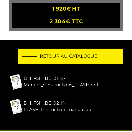
1 920€ HT
2 304€ TTC
RETOUR AU CATALOGUE
DH_FSH_BE_01_K-
Manuel_d'instructions_FLASH.pdf
DH_FSH_BE_02_K-
FLASH_Instruction_manual.pdf