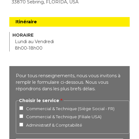
33870 Sebring, FLORIDA, USA
Itinéraire
HORAIRE
Lundi au Vendredi
8h00-18h00
Pour tous renseignements, nous vous invitons à
remplir le formulaire ci-dessous. Nous vous
répondrons dans les plus brefs délais.
Choisir le service
Commercial & Technique (Siège Social - FR)
Commercial & Technique (Filiale USA)
Administratif & Comptabilité