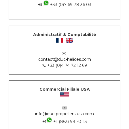
📲
+33 (0)7 69 78 36 03
Administratif & Comptabilité
✉️
contact@duc-helices.com
📞 +33 (0)4 74 72 12 69
Commercial Filiale USA
✉️
info@duc-propellers-usa.com
📲
+1 (863) 991-0113