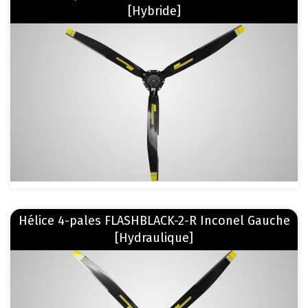
[Hybride]
Image
En savoir plus
Hélice 4-pales FLASHBLACK-2-R Inconel Gauche
sur Hélice 4-pales FLASHBLACK-2-R Inconel Gauche [Hydraulique]
[Hydraulique]
Image