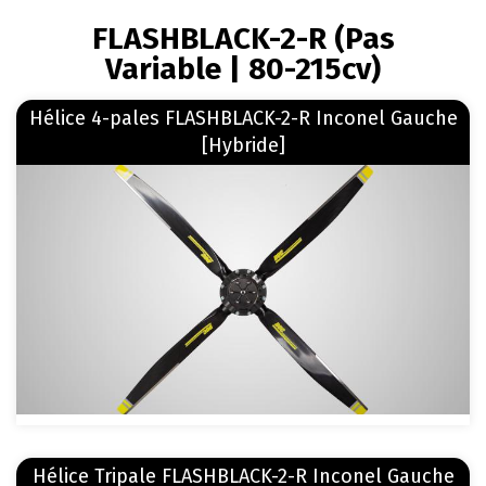
FIL
FLASHBLACK-2-R (Pas
D'ARIANE
Variable | 80-215cv)
En savoir plus
Hélice 4-pales FLASHBLACK-2-R Inconel Gauche
sur Hélice 4-pales FLASHBLACK-2-R Inconel Gauche [Hybride]
[Hybride]
Image
En savoir plus
Hélice Tripale FLASHBLACK-2-R Inconel Gauche
sur Hélice Tripale FLASHBLACK-2-R Inconel Gauche [Hybride]