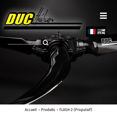
Aller
au
contenu
principal
Fren
Engl
ch
ish
Accueil
Produits
FLASH-2 (Propulsif)