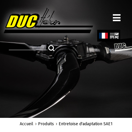
Aller
au
contenu
principal
Fren
Engl
ch
ish
Accueil
Produits
Entretoise d'adaptation SAE1