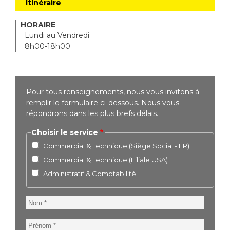
Itinéraire
HORAIRE
Lundi au Vendredi
8h00-18h00
Pour tous renseignements, nous vous invitons à
remplir le formulaire ci-dessous. Nous vous
répondrons dans les plus brefs délais.
Choisir le service
Commercial & Technique (Siège Social - FR)
Commercial & Technique (Filiale USA)
Administratif & Comptabilité
Nom
Prénom