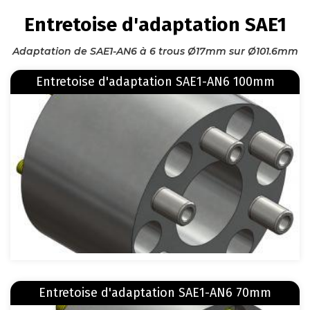
FIL
Entretoise d'adaptation SAE1
D'ARIANE
Adaptation de SAE1-AN6 à 6 trous Ø17mm sur Ø101.6mm
En savoir plus
sur Entretoise d'adaptation SAE1-AN6 100mm
Entretoise d'adaptation SAE1-AN6 100mm
Image
En savoir plus
sur Entretoise d'adaptation SAE1-AN6 70mm
Entretoise d'adaptation SAE1-AN6 70mm