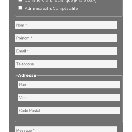
Commercial & Technique (Filiale USA)
Administratif & Comptabilité
Nom
Prénom
Email
Téléphone
Adresse
Rue
Ville
Code
Postal
Message