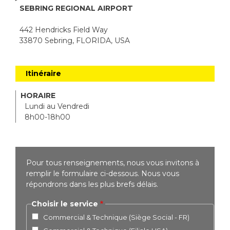
SEBRING REGIONAL AIRPORT
442 Hendricks Field Way
33870 Sebring, FLORIDA, USA
Itinéraire
HORAIRE
Lundi au Vendredi
8h00-18h00
Pour tous renseignements, nous vous invitons à
remplir le formulaire ci-dessous. Nous vous
répondrons dans les plus brefs délais.
Choisir le service
Commercial & Technique (Siège Social - FR)