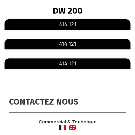
FIL
DW 200
D'ARIANE
En savoir plus
sur 414 121
414 121
En savoir plus
sur 414 121
414 121
En savoir plus
sur 414 121
414 121
CONTACTEZ NOUS
Commercial & Technique