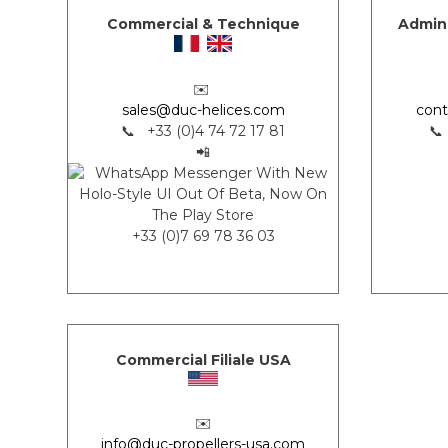
Commercial & Technique
Admini
✉️
sales@duc-helices.com
cont
📞 +33 (0)4 74 72 17 81
📞
📲
+33 (0)7 69 78 36 03
Commercial Filiale USA
✉️
info@duc-propellers-usa.com