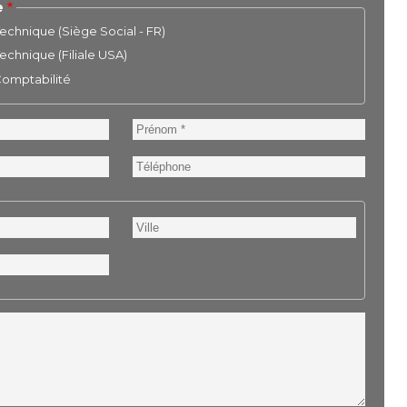
e
chnique (Siège Social - FR)
chnique (Filiale USA)
 Comptabilité
Prénom
Téléphone
Ville