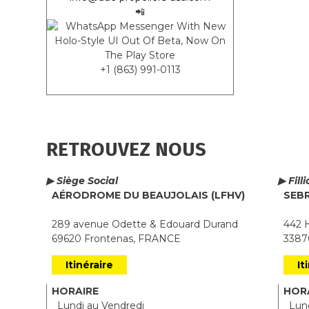
📲
+1 (863) 991-0113
RETROUVEZ NOUS
▶ Siège Social
▶ Fill
AÉRODROME DU BEAUJOLAIS (LFHV)
SEB
289 avenue Odette & Edouard Durand
442 H
69620 Frontenas, FRANCE
33870
Itinéraire
It
HORAIRE
HOR
Lundi au Vendredi
Lund