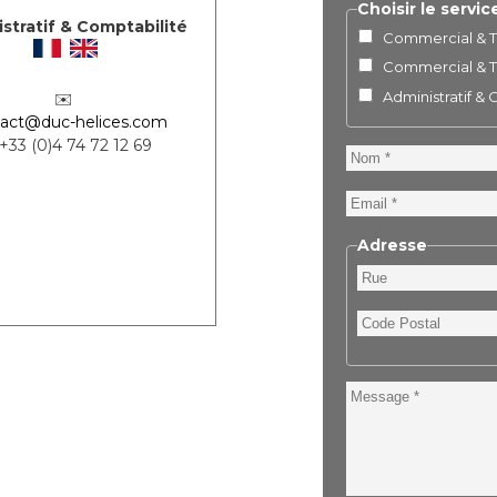
Choisir le servic
stratif & Comptabilité
Commercial & Te
Commercial & Te
Administratif &
✉️
act@duc-helices.com
 +33 (0)4 74 72 12 69
Nom
Email
Adresse
Rue
Code
Postal
Message