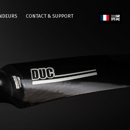
NDEURS
CONTACT & SUPPORT
Fren
Engl
ch
ish