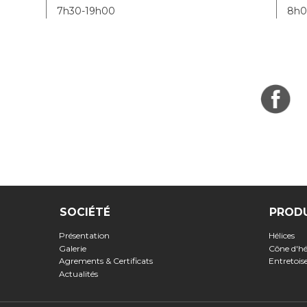
7h30-19h00
8h0
SOCIÉTÉ
PROD
Présentation
Hélices
Galerie
Cône d'hé
Agrements & Certificats
Entretoi
Actualités