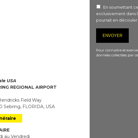
En soumettant ce 
exclusivement dans 
pourrait en découle
Pour connaitre et exercer
données collectées par ce
iale USA
RING REGIONAL AIRPORT
endricks Field Way
 Sebring, FLORIDA, USA
inéraire
AIRE
i au Vendredi