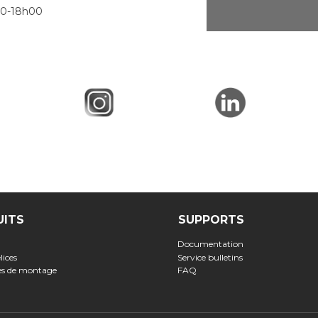
0-18h00
UITS
SUPPORTS
Documentation
lices
Service bulletins
ses de montage
FAQ