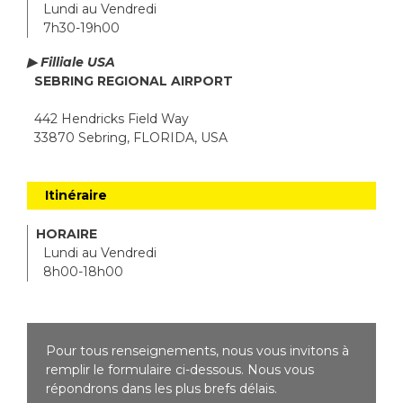
Lundi au Vendredi
7h30-19h00
▶ Filliale USA
SEBRING REGIONAL AIRPORT
442 Hendricks Field Way
33870 Sebring, FLORIDA, USA
Itinéraire
HORAIRE
Lundi au Vendredi
8h00-18h00
Pour tous renseignements, nous vous invitons à
remplir le formulaire ci-dessous. Nous vous
répondrons dans les plus brefs délais.