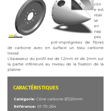
côn
e est
réali
sé
en
nap
pes
pré-imprégnées de fibres
de carbone avec en surface un tissu carbone
tressé.
L’épaisseur du profil est de 1.2mm et de 2mm sur
la partie inférieure au niveau de la fixation de la
platine.
CARACTÉRISTIQUES
Catégorie
Cône carbone Ø320mm
Référence
01-70-264