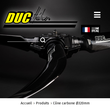
Aller
au
contenu
principal
Fren
Engl
ch
ish
Accueil
Produits
Cône carbone Ø320mm