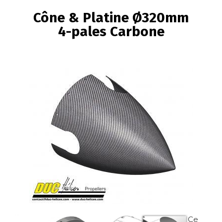
FIL
Cône & Platine Ø320mm
D'ARIANE
4-pales Carbone
Image
Image
Image
Ce