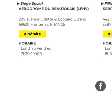
▶ Siège Social
▶ Fill
AÉRODROME DU BEAUJOLAIS (LFHV)
SEB
289 avenue Odette & Edouard Durand
442 H
69620 Frontenas, FRANCE
33870
Itinéraire
It
HORAIRE
HOR
Lundi au Vendredi
Lund
7h30-19h00
8h0