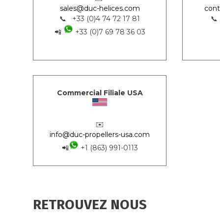
sales@duc-helices.com
cont
📞 +33 (0)4 74 72 17 81
📞
📲
+33 (0)7 69 78 36 03
Commercial Filiale USA
✉️
info@duc-propellers-usa.com
📲
+1 (863) 991-0113
RETROUVEZ NOUS