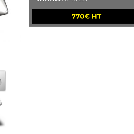
770€ HT