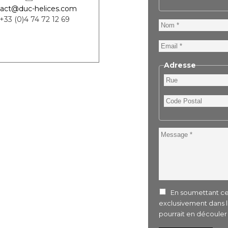
act@duc-helices.com
 +33 (0)4 74 72 12 69
Nom
Email
Adresse
Rue
Code
Postal
Message
En soumettant ce 
exclusivement dans 
pourrait en découle