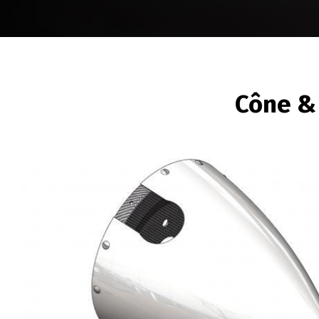
FIL
Cône &
D'ARIANE
Image