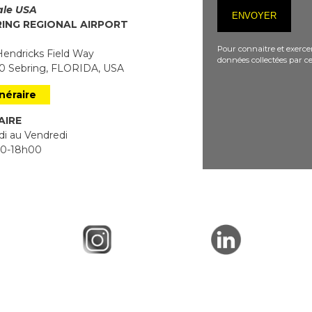
iale USA
RING REGIONAL AIRPORT
Pour connaitre et exercer
endricks Field Way
données collectées par ce
 Sebring, FLORIDA, USA
inéraire
AIRE
i au Vendredi
0-18h00