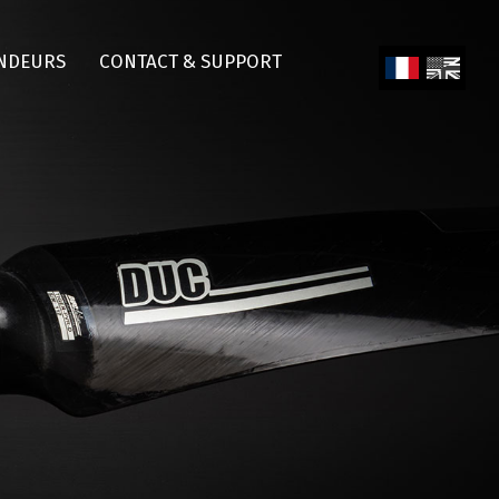
NDEURS
CONTACT & SUPPORT
Fren
Engl
ch
ish