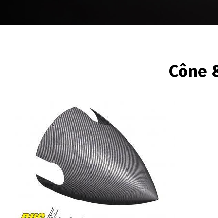
FIL
Cône 
D'ARIANE
Image