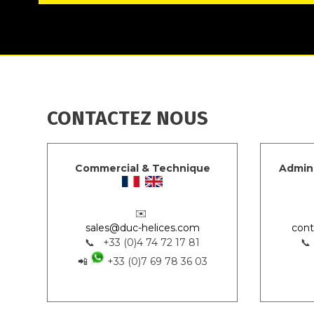
CONTACTEZ NOUS
Commercial & Technique
Admini
✉️
sales@duc-helices.com
cont
📞 +33 (0)4 74 72 17 81
📞
📲
+33 (0)7 69 78 36 03