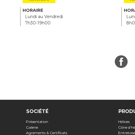
HORAIRE
HOR
Lundi au Vendredi
Lund
7h30-19h00
8h0
SOCIÉTÉ
PROD
Présentation
Hélices
Galerie
Cône d'hé
Agrements & Certificats
Entretoi