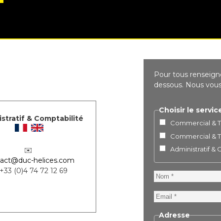
Pour tous renseigne
dessous. Nous vous 
Choisir le servic
stratif & Comptabilité
Commercial & Te
Commercial & Te
Administratif &
✉️
act@duc-helices.com
 +33 (0)4 74 72 12 69
Nom
Email
Adresse