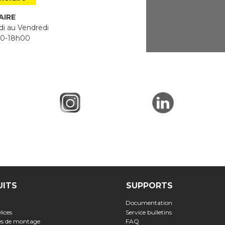
AIRE
i au Vendredi
0-18h00
UITS
SUPPORTS
Documentation
lices
Service bulletins
ses de montage
FAQ