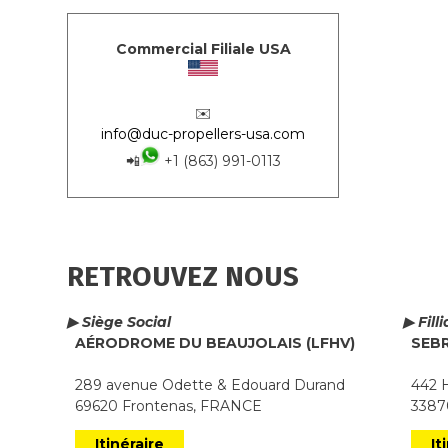
Commercial Filiale USA
✉️
info@duc-propellers-usa.com
📲
+1 (863) 991-0113
RETROUVEZ NOUS
▶ Siège Social
▶ Fill
AÉRODROME DU BEAUJOLAIS (LFHV)
SEB
289 avenue Odette & Edouard Durand
442 H
69620 Frontenas, FRANCE
33870
Itinéraire
It