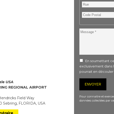
Rue
Code
Postal
Message
En soumettant ce 
exclusivement dans 
pourrait en découle
iale USA
RING REGIONAL AIRPORT
Pour connaitre et exercer
endricks Field Way
données collectées par ce
 Sebring, FLORIDA, USA
inéraire