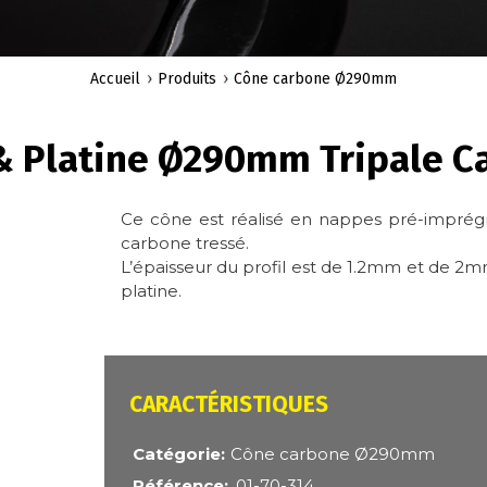
Accueil
Produits
Cône carbone Ø290mm
& Platine Ø290mm Tripale C
Ce cône est réalisé en nappes pré-imprégn
carbone tressé.
L’épaisseur du profil est de 1.2mm et de 2mm 
platine.
CARACTÉRISTIQUES
Catégorie
Cône carbone Ø290mm
Référence
01-70-314