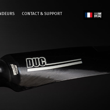
NDEURS
CONTACT & SUPPORT
Fren
Engl
ch
ish