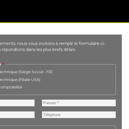
ments, nous vous invitons à remplir le formulaire ci-
répondrons dans les plus brefs délais.
e
chnique (Siège Social - FR)
chnique (Filiale USA)
 Comptabilité
Prénom
Téléphone