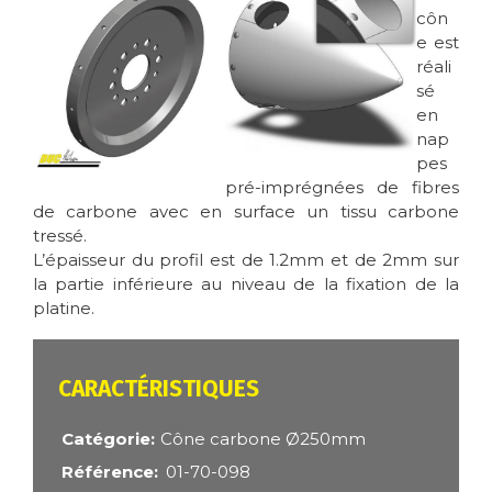
côn
e est
réali
sé
en
nap
pes
pré-imprégnées de fibres
de carbone avec en surface un tissu carbone
tressé.
L’épaisseur du profil est de 1.2mm et de 2mm sur
la partie inférieure au niveau de la fixation de la
platine.
CARACTÉRISTIQUES
Catégorie
Cône carbone Ø250mm
Référence
01-70-098