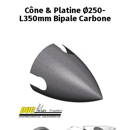
FIL
Cône & Platine Ø250-
D'ARIANE
L350mm Bipale Carbone
Image
Image
Image
Ce