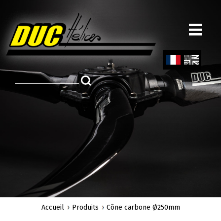
Aller
au
contenu
principal
Fren
Engl
ch
ish
Accueil
Produits
Cône carbone Ø250mm