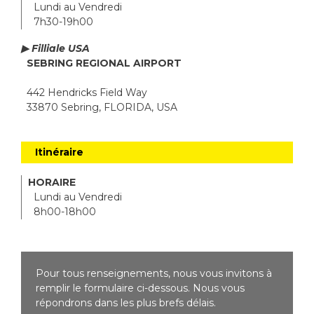
Lundi au Vendredi
7h30-19h00
▶ Filliale USA
SEBRING REGIONAL AIRPORT
442 Hendricks Field Way
33870 Sebring, FLORIDA, USA
Itinéraire
HORAIRE
Lundi au Vendredi
8h00-18h00
Pour tous renseignements, nous vous invitons à
remplir le formulaire ci-dessous. Nous vous
répondrons dans les plus brefs délais.