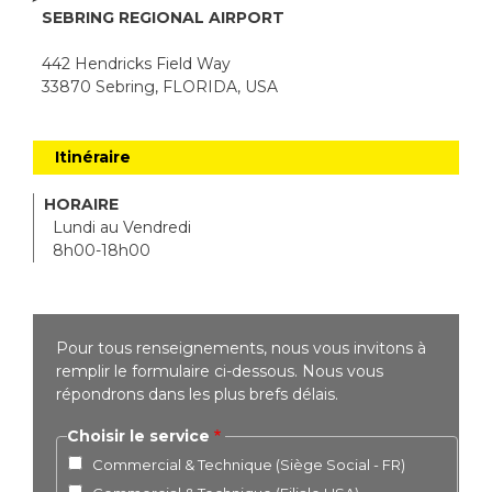
SEBRING REGIONAL AIRPORT
442 Hendricks Field Way
33870 Sebring, FLORIDA, USA
Itinéraire
HORAIRE
Lundi au Vendredi
8h00-18h00
Pour tous renseignements, nous vous invitons à
remplir le formulaire ci-dessous. Nous vous
répondrons dans les plus brefs délais.
Choisir le service
Commercial & Technique (Siège Social - FR)