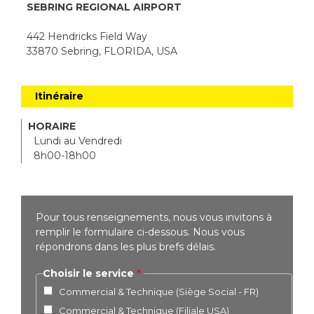
SEBRING REGIONAL AIRPORT
442 Hendricks Field Way
33870 Sebring, FLORIDA, USA
Itinéraire
HORAIRE
Lundi au Vendredi
8h00-18h00
Pour tous renseignements, nous vous invitons à
remplir le formulaire ci-dessous. Nous vous
répondrons dans les plus brefs délais.
Choisir le service
Commercial & Technique (Siège Social - FR)
Commercial & Technique (Filiale USA)