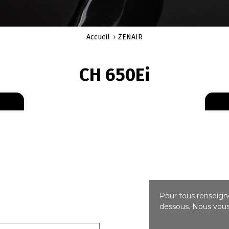
Accueil
ZENAIR
CH 650Ei
En savoir plus
sur 653 121
Pour tous renseigne
dessous. Nous vous 