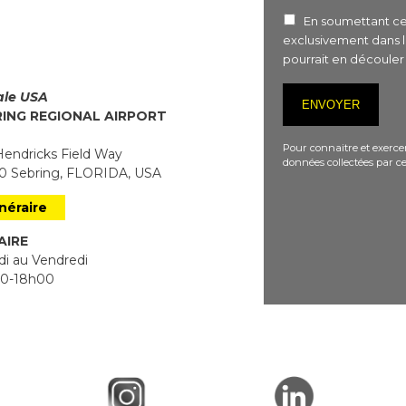
En soumettant ce 
exclusivement dans 
pourrait en découle
iale USA
RING REGIONAL AIRPORT
Pour connaitre et exercer
endricks Field Way
données collectées par ce
 Sebring, FLORIDA, USA
inéraire
AIRE
i au Vendredi
0-18h00