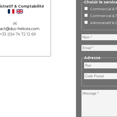
Choisir le servic
stratif & Comptabilité
Commercial & Te
Commercial & Te
Administratif &
✉️
act@duc-helices.com
 +33 (0)4 74 72 12 69
Nom
Email
Adresse
Rue
Code
Postal
Message