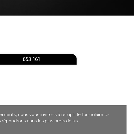
En savoir plus
sur 653 161
653 161
ments, nous vous invitons à remplir le formulaire ci-
répondrons dans les plus brefs délais.