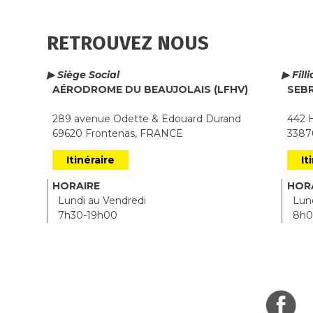
RETROUVEZ NOUS
▶ Siège Social
▶ Fill
AÉRODROME DU BEAUJOLAIS (LFHV)
SEB
289 avenue Odette & Edouard Durand
442 H
69620 Frontenas, FRANCE
33870
Itinéraire
It
HORAIRE
HOR
Lundi au Vendredi
Lund
7h30-19h00
8h0