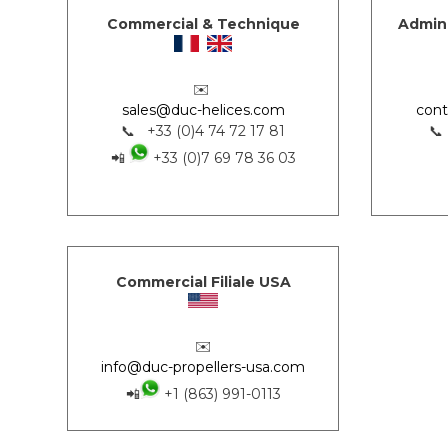
Commercial & Technique
Admini
✉️
sales@duc-helices.com
cont
📞 +33 (0)4 74 72 17 81
📞
📲
+33 (0)7 69 78 36 03
Commercial Filiale USA
✉️
info@duc-propellers-usa.com
📲
+1 (863) 991-0113