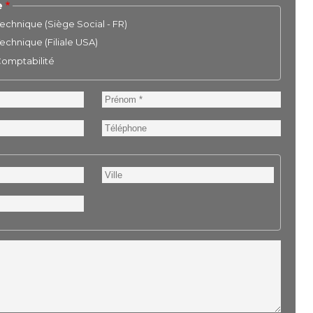
e
chnique (Siège Social - FR)
chnique (Filiale USA)
 Comptabilité
Prénom
Téléphone
Ville