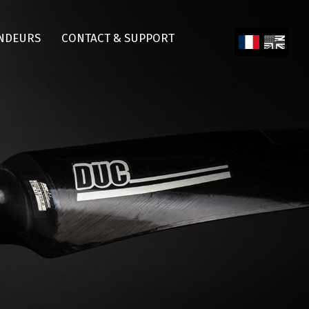
NDEURS
CONTACT & SUPPORT
Fren
Engl
ch
ish