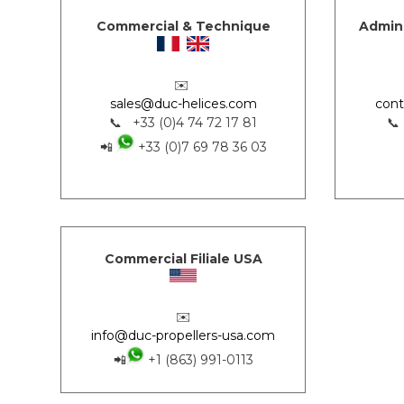
Commercial & Technique
Admini
✉️
sales@duc-helices.com
cont
📞 +33 (0)4 74 72 17 81
📞
📲
+33 (0)7 69 78 36 03
Commercial Filiale USA
✉️
info@duc-propellers-usa.com
📲
+1 (863) 991-0113