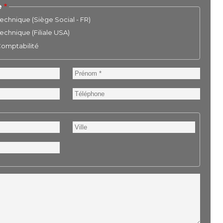
e
chnique (Siège Social - FR)
chnique (Filiale USA)
 Comptabilité
Prénom
Téléphone
Ville