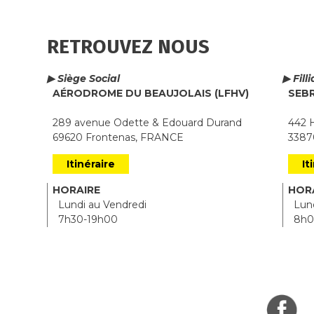
RETROUVEZ NOUS
▶ Siège Social
▶ Fill
AÉRODROME DU BEAUJOLAIS (LFHV)
SEB
289 avenue Odette & Edouard Durand
442 H
69620 Frontenas, FRANCE
33870
Itinéraire
It
HORAIRE
HOR
Lundi au Vendredi
Lund
7h30-19h00
8h0