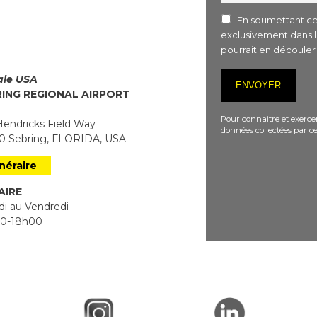
En soumettant ce 
exclusivement dans 
pourrait en découle
iale USA
RING REGIONAL AIRPORT
Pour connaitre et exercer
endricks Field Way
données collectées par ce
 Sebring, FLORIDA, USA
inéraire
AIRE
i au Vendredi
0-18h00