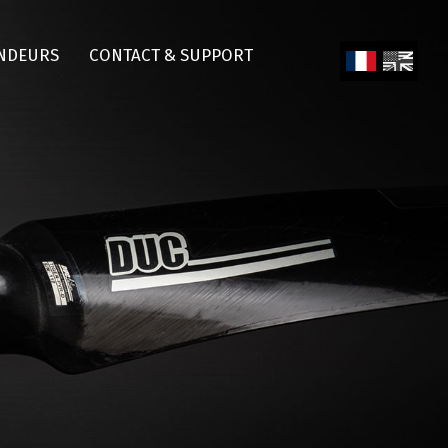
NDEURS
CONTACT & SUPPORT
Fren
Engl
ch
ish