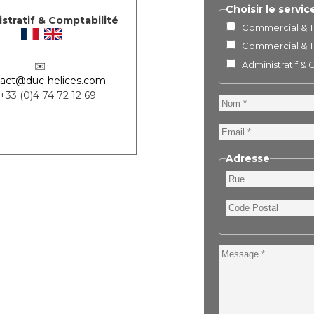
Choisir le servic
stratif & Comptabilité
Commercial & Te
Commercial & Te
Administratif &
✉️
act@duc-helices.com
 +33 (0)4 74 72 12 69
Nom
Email
Adresse
Rue
Code
Postal
Message