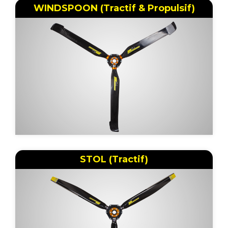
WINDSPOON (Tractif & Propulsif)
STOL (Tractif)