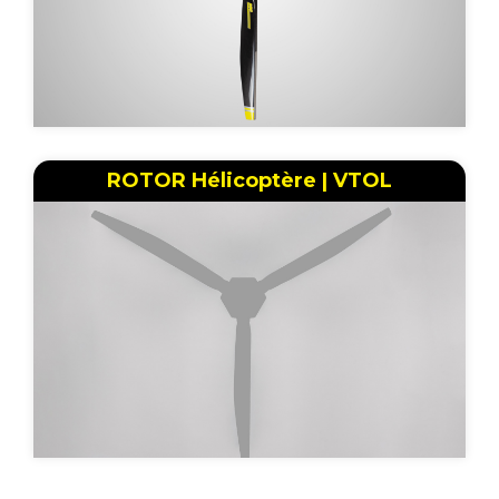
ROTOR Hélicoptère | VTOL