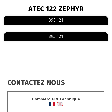
FIL
ATEC 122 ZEPHYR
D'ARIANE
En savoir plus
sur 395 121
395 121
En savoir plus
sur 395 121
395 121
CONTACTEZ NOUS
Commercial & Technique