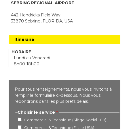
SEBRING REGIONAL AIRPORT
442 Hendricks Field Way
33870 Sebring, FLORIDA, USA
Itinéraire
HORAIRE
Lundi au Vendredi
8h00-18h00
Pour tous renseignements, nous vous invitons à
remplir le formulaire ci-dessous. Nous vous
répondrons dans les plus brefs délais.
Choisir le service
Commercial & Technique (Siège Social - FR)
Commercial & Technique (Filiale USA)