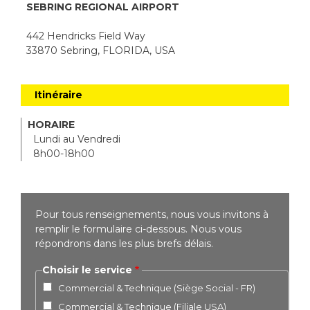
SEBRING REGIONAL AIRPORT
442 Hendricks Field Way
33870 Sebring, FLORIDA, USA
Itinéraire
HORAIRE
Lundi au Vendredi
8h00-18h00
Pour tous renseignements, nous vous invitons à
remplir le formulaire ci-dessous. Nous vous
répondrons dans les plus brefs délais.
Choisir le service
Commercial & Technique (Siège Social - FR)
Commercial & Technique (Filiale USA)