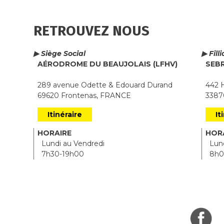
RETROUVEZ NOUS
▶ Siège Social
▶ Fill
AÉRODROME DU BEAUJOLAIS (LFHV)
SEB
289 avenue Odette & Edouard Durand
442 H
69620 Frontenas, FRANCE
33870
Itinéraire
It
HORAIRE
HOR
Lundi au Vendredi
Lund
7h30-19h00
8h0