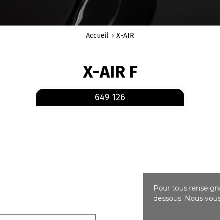
Accueil
X-AIR
X-AIR F
En savoir plus
sur 649 126
649 126
Pour tous renseigne
dessous. Nous vous 