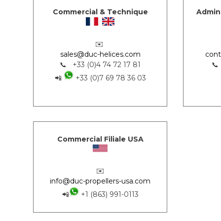
Commercial & Technique
Admini
✉️
sales@duc-helices.com
cont
📞 +33 (0)4 74 72 17 81
📞
📲
+33 (0)7 69 78 36 03
Commercial Filiale USA
✉️
info@duc-propellers-usa.com
📲
+1 (863) 991-0113