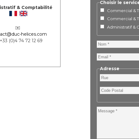
Choisir le servic
stratif & Comptabilité
Commercial & Te
Commercial & Te
Administratif &
✉️
act@duc-helices.com
 +33 (0)4 74 72 12 69
Nom
Email
Adresse
Rue
Code
Postal
Message