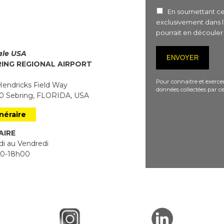
En soumettant ce 
exclusivement dans 
pourrait en découle
iale USA
RING REGIONAL AIRPORT
Pour connaitre et exercer
endricks Field Way
données collectées par ce
 Sebring, FLORIDA, USA
inéraire
AIRE
i au Vendredi
0-18h00