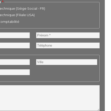
e
chnique (Siège Social - FR)
chnique (Filiale USA)
 Comptabilité
Prénom
Téléphone
Ville