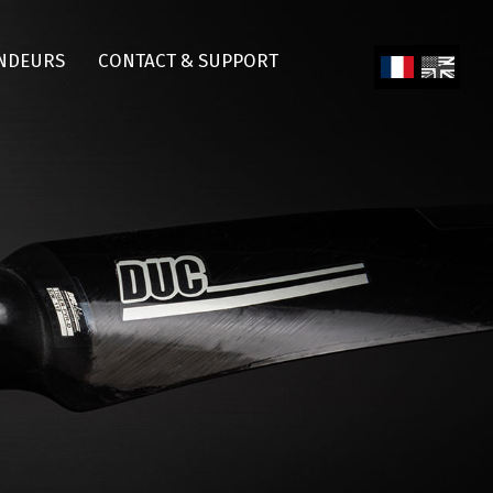
NDEURS
CONTACT & SUPPORT
Fren
Engl
ch
ish