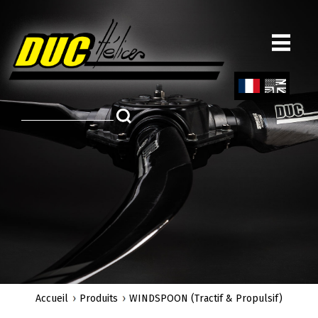
Aller
au
contenu
principal
Fren
Engl
ch
ish
Accueil
Produits
WINDSPOON (Tractif & Propulsif)