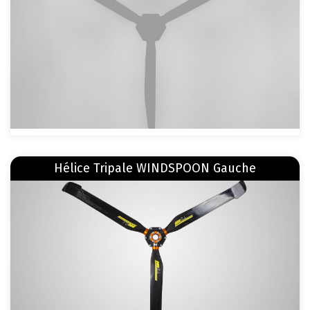
En savoir plus
sur Hélice Tripale WINDSPOON Gauche
Hélice Tripale WINDSPOON Gauche
Image