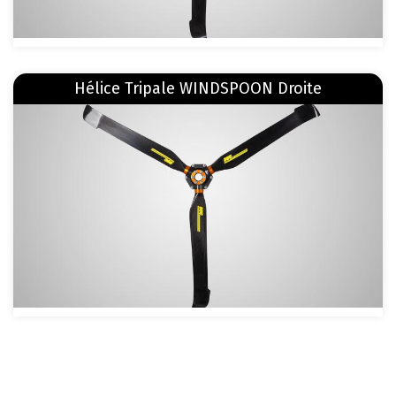
En savoir plus
sur Hélice Tripale WINDSPOON Droite
Hélice Tripale WINDSPOON Droite
Image