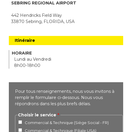
SEBRING REGIONAL AIRPORT
442 Hendricks Field Way
33870 Sebring, FLORIDA, USA
Itinéraire
HORAIRE
Lundi au Vendredi
8h00-18h00
Pour tous renseignements, nous vous invitons à
remplir le formulaire ci-dessous. Nous vous
répondrons dans les plus brefs délais.
Choisir le service
Commercial & Technique (Siège Social - FR)
Commercial & Technique (Filiale USA)