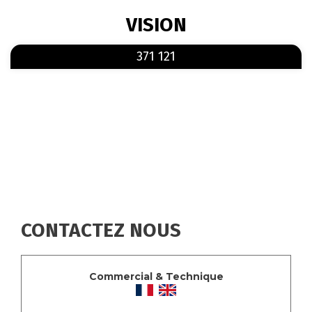
FIL
VISION
D'ARIANE
En savoir plus
sur 371 121
371 121
CONTACTEZ NOUS
Commercial & Technique