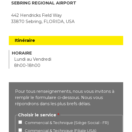
SEBRING REGIONAL AIRPORT
442 Hendricks Field Way
33870 Sebring, FLORIDA, USA
Itinéraire
HORAIRE
Lundi au Vendredi
8h00-18h00
Pour tous renseignements, nous vous invitons à
remplir le formulaire ci-dessous. Nous vous
répondrons dans les plus brefs délais.
Choisir le service
Commercial & Technique (Siège Social - FR)
Commercial & Technique (Filiale USA)