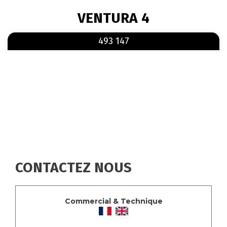
FIL
VENTURA 4
D'ARIANE
En savoir plus
sur 493 147
493 147
CONTACTEZ NOUS
Commercial & Technique