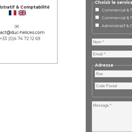
Choisir le servic
stratif & Comptabilité
Commercial & Te
Commercial & Te
Administratif &
✉️
act@duc-helices.com
 +33 (0)4 74 72 12 69
Nom
Email
Adresse
Rue
Code
Postal
Message