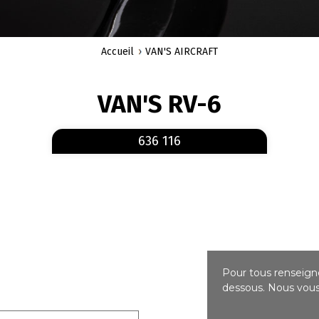
Accueil
VAN'S AIRCRAFT
VAN'S RV-6
En savoir plus
sur 636 116
636 116
Pour tous renseigne
dessous. Nous vous 