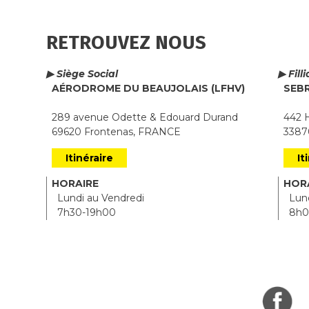
RETROUVEZ NOUS
▶ Siège Social
▶ Fill
AÉRODROME DU BEAUJOLAIS (LFHV)
SEB
289 avenue Odette & Edouard Durand
442 H
69620 Frontenas, FRANCE
33870
Itinéraire
It
HORAIRE
HOR
Lundi au Vendredi
Lund
7h30-19h00
8h0