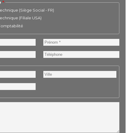
e
chnique (Siège Social - FR)
chnique (Filiale USA)
 Comptabilité
Prénom
Téléphone
Ville