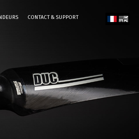
NDEURS
CONTACT & SUPPORT
Fren
Engl
ch
ish