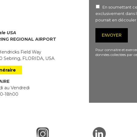
En soumettant ce 
exclusivement dans 
pourrait en découle
iale USA
RING REGIONAL AIRPORT
Pour connaitre et exercer
endricks Field Way
données collectées par ce
 Sebring, FLORIDA, USA
inéraire
AIRE
i au Vendredi
0-18h00