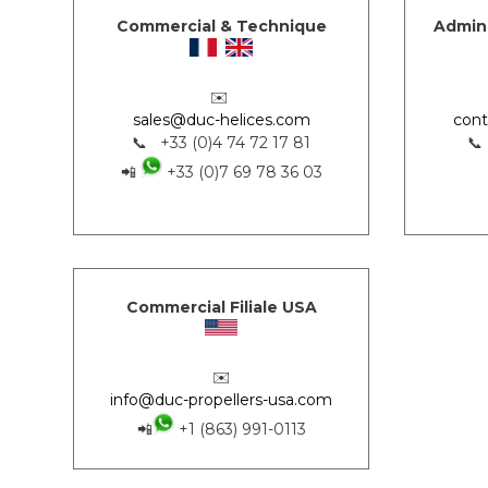
Commercial & Technique
Admini
✉️
sales@duc-helices.com
cont
📞 +33 (0)4 74 72 17 81
📞
📲
+33 (0)7 69 78 36 03
Commercial Filiale USA
✉️
info@duc-propellers-usa.com
📲
+1 (863) 991-0113