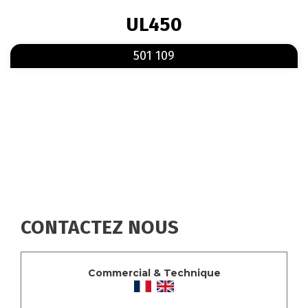
FIL
UL450
D'ARIANE
En savoir plus
sur 501 109
501 109
CONTACTEZ NOUS
Commercial & Technique