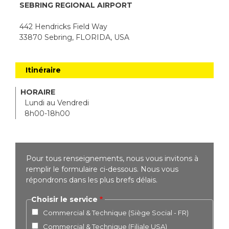
SEBRING REGIONAL AIRPORT
442 Hendricks Field Way
33870 Sebring, FLORIDA, USA
Itinéraire
HORAIRE
Lundi au Vendredi
8h00-18h00
Pour tous renseignements, nous vous invitons à
remplir le formulaire ci-dessous. Nous vous
répondrons dans les plus brefs délais.
Choisir le service
Commercial & Technique (Siège Social - FR)
Commercial & Technique (Filiale USA)