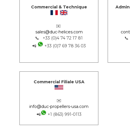
Commercial & Technique
Admini
✉️
sales@duc-helices.com
cont
📞 +33 (0)4 74 72 17 81
📞
📲
+33 (0)7 69 78 36 03
Commercial Filiale USA
✉️
info@duc-propellers-usa.com
📲
+1 (863) 991-0113