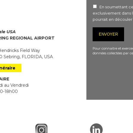
En soumettant ce 
exclusivement dans 
pourrait en découle
iale USA
RING REGIONAL AIRPORT
Pour connaitre et exercer
endricks Field Way
données collectées par ce
 Sebring, FLORIDA, USA
inéraire
AIRE
i au Vendredi
0-18h00