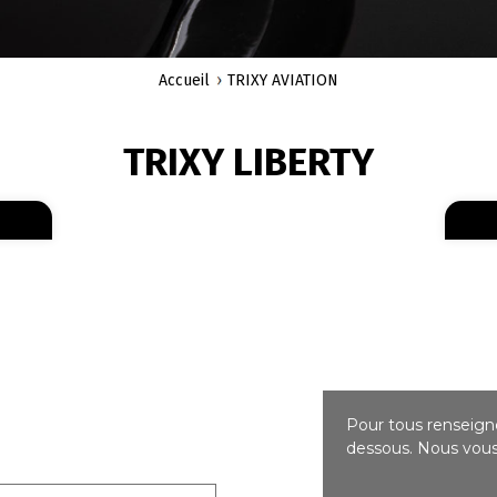
Accueil
TRIXY AVIATION
TRIXY LIBERTY
En savoir plus
sur 627 140
Pour tous renseigne
dessous. Nous vous 