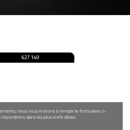
En savoir plus
sur 627 140
627 140
ments, nous vous invitons à remplir le formulaire ci-
répondrons dans les plus brefs délais.