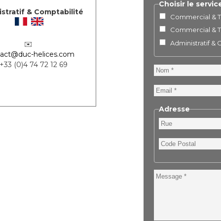
Choisir le servic
stratif & Comptabilité
Commercial & Te
Commercial & Te
Administratif &
✉️
act@duc-helices.com
 +33 (0)4 74 72 12 69
Nom
Email
Adresse
Rue
Code
Postal
Message