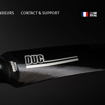
NDEURS
CONTACT & SUPPORT
Fren
Engl
ch
ish