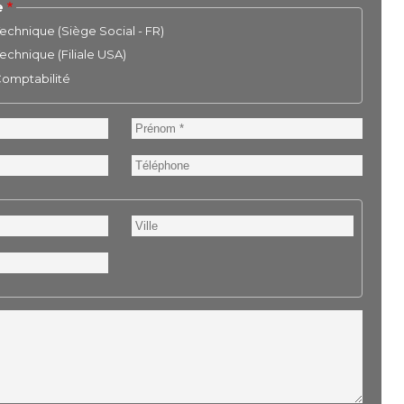
e
chnique (Siège Social - FR)
chnique (Filiale USA)
 Comptabilité
Prénom
Téléphone
Ville