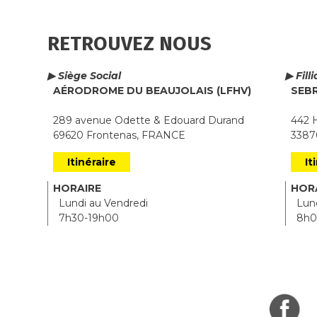
RETROUVEZ NOUS
▶ Siège Social
▶ Fill
AÉRODROME DU BEAUJOLAIS (LFHV)
SEB
289 avenue Odette & Edouard Durand
442 H
69620 Frontenas, FRANCE
33870
Itinéraire
It
HORAIRE
HOR
Lundi au Vendredi
Lund
7h30-19h00
8h0