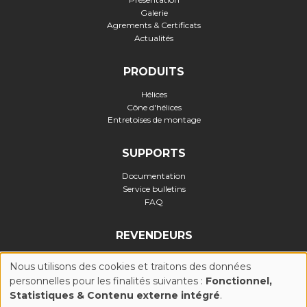
Galerie
Agrements & Certificats
Actualités
PRODUITS
Hélices
Cône d'hélices
Entretoises de montage
SUPPORTS
Documentation
Service bulletins
FAQ
REVENDEURS
Nous utilisons des cookies et traitons des données
personnelles pour les finalités suivantes :
Fonctionnel,
UTILISATION
Statistiques & Contenu externe intégré
.
Politique de confidentialité
-
Politique Cookies (UE)
-
Conditions