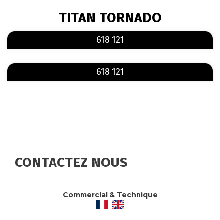
FIL
TITAN TORNADO
D'ARIANE
En savoir plus
sur 618 121
618 121
En savoir plus
sur 618 121
618 121
CONTACTEZ NOUS
Commercial & Technique