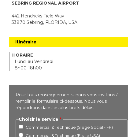
SEBRING REGIONAL AIRPORT
442 Hendricks Field Way
33870 Sebring, FLORIDA, USA
Itinéraire
HORAIRE
Lundi au Vendredi
8h00-18h00
Pour tous renseignements, nous vous invitons à
remplir le formulaire ci-dessous. Nous vous
répondrons dans les plus brefs délais.
Choisir le service
Commercial & Technique (Siège Social - FR)
Commercial & Technique (Filiale USA)