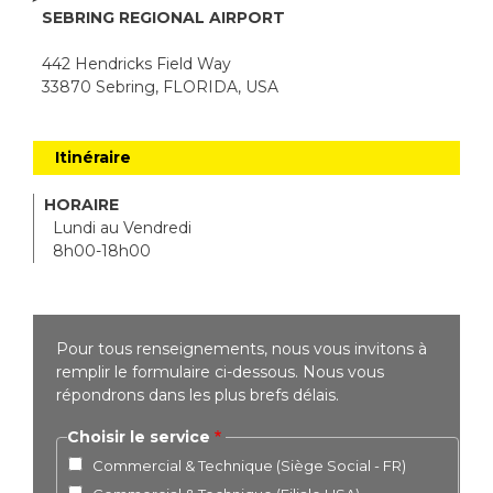
SEBRING REGIONAL AIRPORT
442 Hendricks Field Way
33870 Sebring, FLORIDA, USA
Itinéraire
HORAIRE
Lundi au Vendredi
8h00-18h00
Pour tous renseignements, nous vous invitons à
remplir le formulaire ci-dessous. Nous vous
répondrons dans les plus brefs délais.
Choisir le service
Commercial & Technique (Siège Social - FR)