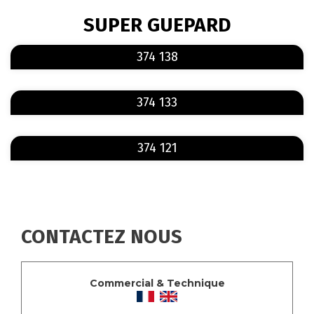
FIL
SUPER GUEPARD
D'ARIANE
En savoir plus
sur 374 138
374 138
En savoir plus
sur 374 133
374 133
En savoir plus
sur 374 121
374 121
CONTACTEZ NOUS
Commercial & Technique