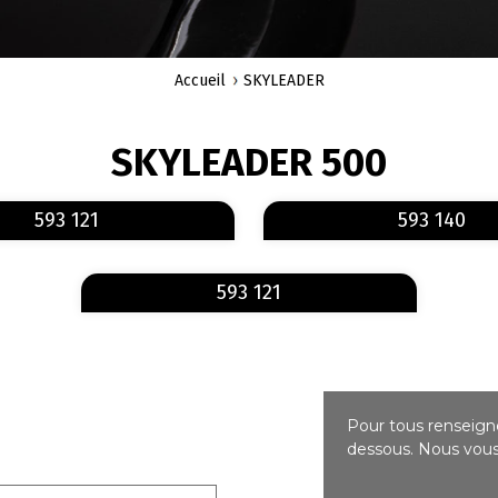
Accueil
SKYLEADER
SKYLEADER 500
En savoir plus
sur 593 121
593 121
593 140
En savoir plus
sur 593 121
593 121
Pour tous renseigne
dessous. Nous vous 