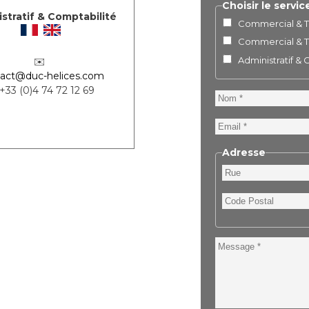
Choisir le servic
stratif & Comptabilité
Commercial & Te
Commercial & Te
Administratif &
✉️
act@duc-helices.com
 +33 (0)4 74 72 12 69
Nom
Email
Adresse
Rue
Code
Postal
Message