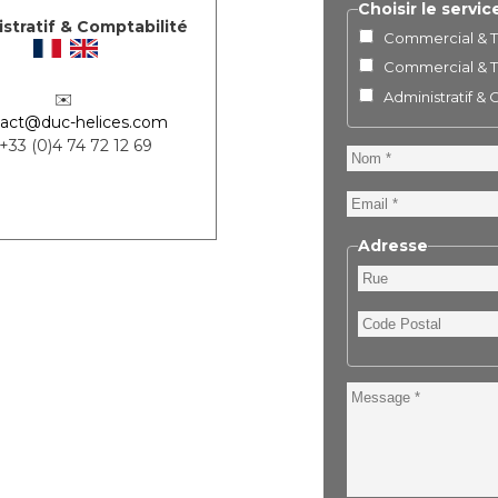
Choisir le servic
stratif & Comptabilité
Commercial & Te
Commercial & Te
Administratif &
✉️
act@duc-helices.com
 +33 (0)4 74 72 12 69
Nom
Email
Adresse
Rue
Code
Postal
Message