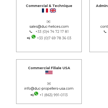
Commercial & Technique
Admini
✉️
sales@duc-helices.com
cont
📞 +33 (0)4 74 72 17 81
📞
📲
+33 (0)7 69 78 36 03
Commercial Filiale USA
✉️
info@duc-propellers-usa.com
📲
+1 (863) 991-0113