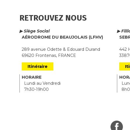
RETROUVEZ NOUS
▶ Siège Social
▶ Fill
AÉRODROME DU BEAUJOLAIS (LFHV)
SEB
289 avenue Odette & Edouard Durand
442 H
69620 Frontenas, FRANCE
33870
Itinéraire
It
HORAIRE
HOR
Lundi au Vendredi
Lund
7h30-19h00
8h0