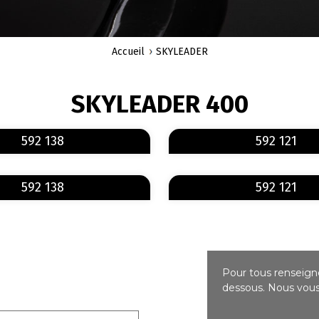
Accueil
SKYLEADER
SKYLEADER 400
En savoir plus
sur 592 138
592 138
592 121
En savoir plus
sur 592 138
592 138
592 121
Pour tous renseigne
dessous. Nous vous 