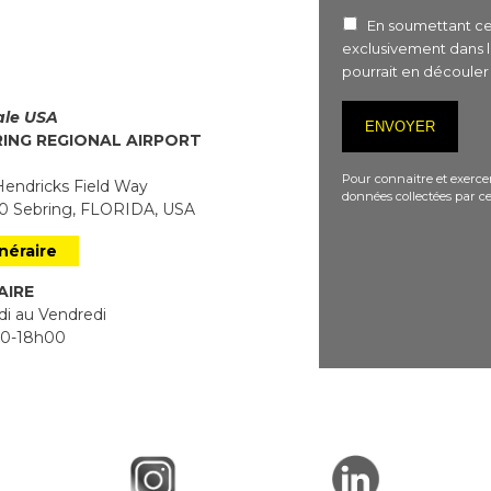
En soumettant ce 
exclusivement dans 
pourrait en découle
iale USA
RING REGIONAL AIRPORT
Pour connaitre et exercer
endricks Field Way
données collectées par ce
 Sebring, FLORIDA, USA
inéraire
AIRE
i au Vendredi
0-18h00