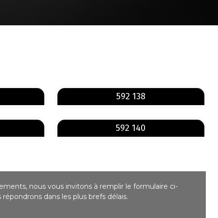
En savoir plus
En savoir plus
sur 592 121
sur 592 138
592 138
En savoir plus
En savoir plus
sur 592 121
sur 592 140
592 140
ments, nous vous invitons à remplir le formulaire ci-
répondrons dans les plus brefs délais.