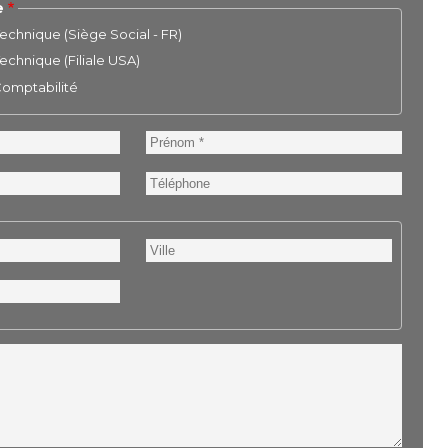
e
chnique (Siège Social - FR)
chnique (Filiale USA)
 Comptabilité
Prénom
Téléphone
Ville