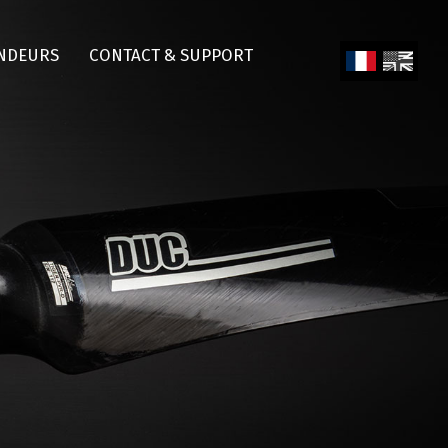
NDEURS
CONTACT & SUPPORT
Fren
Engl
ch
ish