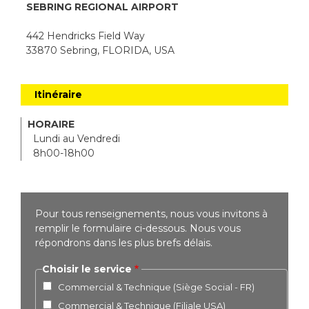
SEBRING REGIONAL AIRPORT
442 Hendricks Field Way
33870 Sebring, FLORIDA, USA
Itinéraire
HORAIRE
Lundi au Vendredi
8h00-18h00
Pour tous renseignements, nous vous invitons à
remplir le formulaire ci-dessous. Nous vous
répondrons dans les plus brefs délais.
Choisir le service
Commercial & Technique (Siège Social - FR)
Commercial & Technique (Filiale USA)