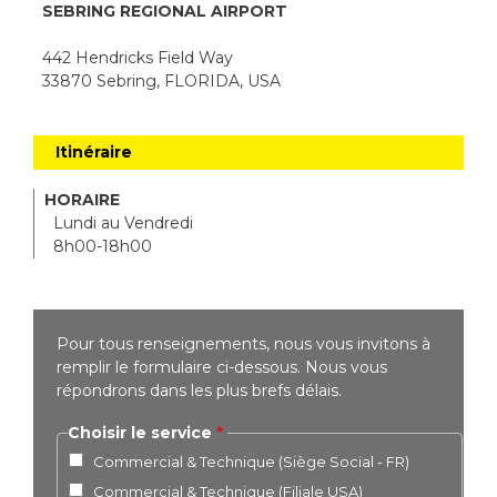
SEBRING REGIONAL AIRPORT
442 Hendricks Field Way
33870 Sebring, FLORIDA, USA
Itinéraire
HORAIRE
Lundi au Vendredi
8h00-18h00
Pour tous renseignements, nous vous invitons à
remplir le formulaire ci-dessous. Nous vous
répondrons dans les plus brefs délais.
Choisir le service
Commercial & Technique (Siège Social - FR)
Commercial & Technique (Filiale USA)